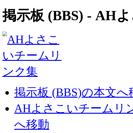
掲示板 (BBS) - 
掲示板 (BBS)の本文
AHよさこいチームリ
へ移動