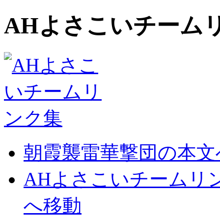
AHよさこいチーム
朝霞襲雷華撃団の本文
AHよさこいチームリ
へ移動