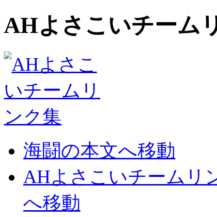
AHよさこいチーム
海闘の本文へ移動
AHよさこいチームリ
へ移動