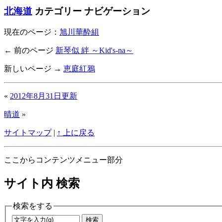
北海道
カテゴリー ナビゲーション
現在のページ：
旭川華酔組
← 前のページ
新琴似 絆 ～Kid's-na～
新しいページ →
恵庭紅鴉
«
2012年8月31日更新
晴道
»
サイトマップ
|
↑ 上に戻る
ここからコンテンツメニュー部分
サイト内 検索
検索をする