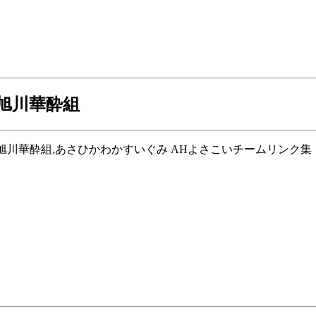
 旭川華酔組
旭川市,旭川華酔組,あさひかわかすいぐみ AHよさこいチームリンク集