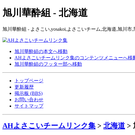
旭川華酔組 - 北海道
旭川華酔組 - よさこい,yosakoi,よさこいチーム,北海道,
旭川華酔組の本文へ移動
AHよさこいチームリンク集のコンテンツメニューへ移
旭川華酔組のフッター部へ移動
トップページ
更新履歴
掲示板 (BBS)
お問い合わせ
サイトマップ
AHよさこいチームリンク集
>
北海道
>