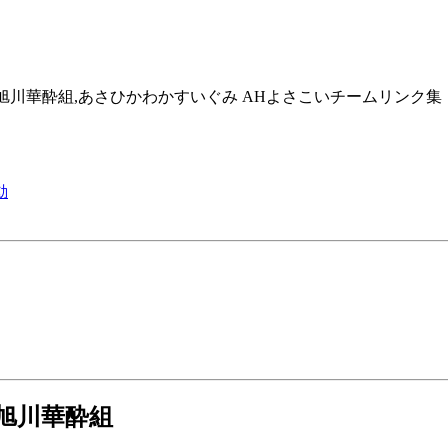
旭川市,旭川華酔組,あさひかわかすいぐみ AHよさこいチームリンク集
動
 旭川華酔組