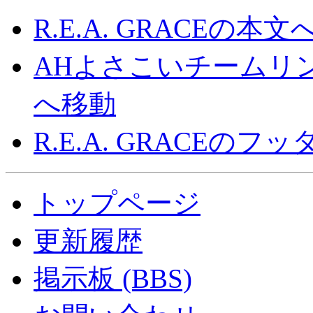
R.E.A. GRACEの本
AHよさこいチームリ
へ移動
R.E.A. GRACEの
トップページ
更新履歴
掲示板 (BBS)