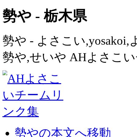
勢や - 栃木県
勢や - よさこい,yosak
勢や,せいや AHよさこ
勢やの本文へ移動