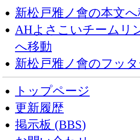
新松戸雅ノ會の本文へ
AHよさこいチームリ
へ移動
新松戸雅ノ會のフッタ
トップページ
更新履歴
掲示板 (BBS)