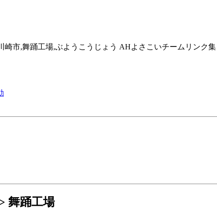
横浜市,川崎市,舞踊工場,ぶようこうじょう AHよさこいチームリンク集
動
> 舞踊工場