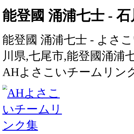
能登國 涌浦七士 - 
能登國 涌浦七士 - よさこい
川県,七尾市,能登國涌浦
AHよさこいチームリン