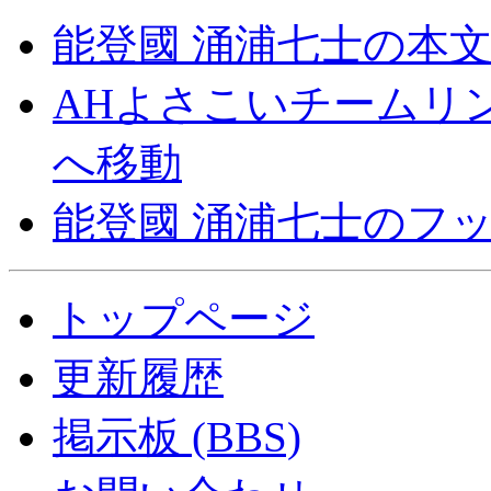
能登國 涌浦七士の本
AHよさこいチームリ
へ移動
能登國 涌浦七士のフ
トップページ
更新履歴
掲示板 (BBS)