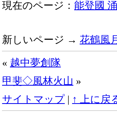
現在のページ：
能登國 
新しいページ →
花鶴風
«
越中夢創隊
甲斐◇風林火山
»
サイトマップ
|
↑ 上に戻