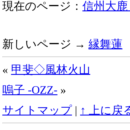
現在のページ：
信州大鹿
新しいページ →
縁舞蓮
«
甲斐◇風林火山
嗚子 -OZZ-
»
サイトマップ
|
↑ 上に戻