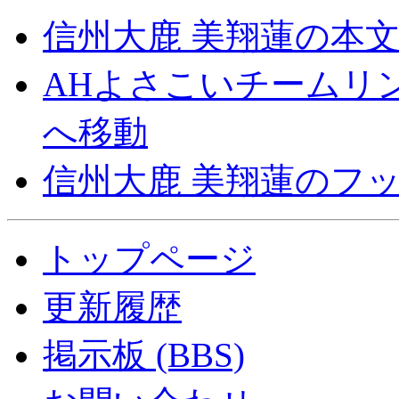
信州大鹿 美翔蓮の本
AHよさこいチームリ
へ移動
信州大鹿 美翔蓮のフ
トップページ
更新履歴
掲示板 (BBS)