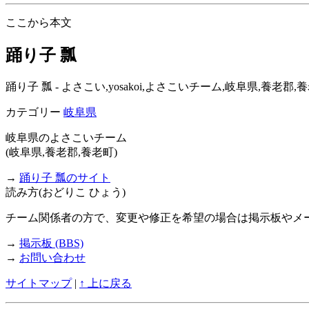
ここから本文
踊り子 瓢
踊り子 瓢 - よさこい,yosakoi,よさこいチーム,岐阜県,養
カテゴリー
岐阜県
岐阜県のよさこいチーム
(岐阜県,養老郡,養老町)
→
踊り子 瓢のサイト
読み方(おどりこ ひょう)
チーム関係者の方で、変更や修正を希望の場合は掲示板やメ
→
掲示板 (BBS)
→
お問い合わせ
サイトマップ
|
↑ 上に戻る