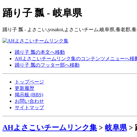
踊り子 瓢 - 岐阜県
踊り子 瓢 - よさこい,yosakoi,よさこいチーム,岐阜県,養
踊り子 瓢の本文へ移動
AHよさこいチームリンク集のコンテンツメニューへ移
踊り子 瓢のフッター部へ移動
トップページ
更新履歴
掲示板 (BBS)
お問い合わせ
サイトマップ
AHよさこいチームリンク集
>
岐阜県
>