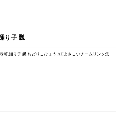
 踊り子 瓢
老郡,養老町,踊り子 瓢,おどりこひょう AHよさこいチームリンク集