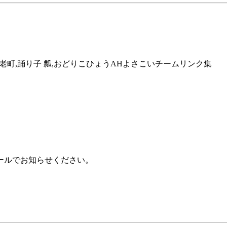
老郡,養老町,踊り子 瓢,おどりこひょうAHよさこいチームリンク集
ールでお知らせください。