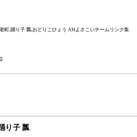
老郡,養老町,踊り子 瓢,おどりこひょう AHよさこいチームリンク集
動
 踊り子 瓢