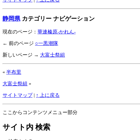
静岡県
カテゴリー ナビゲーション
現在のページ：
華連榛原-かれん-
← 前のページ
○一黒潮隊
新しいページ →
大富士祭組
«
半布里
大富士祭組
»
サイトマップ
|
↑ 上に戻る
ここからコンテンツメニュー部分
サイト内 検索