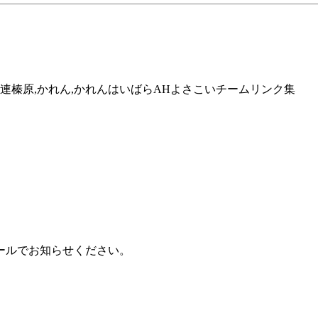
静岡県,華連榛原,かれん,かれんはいばらAHよさこいチームリンク集
ールでお知らせください。