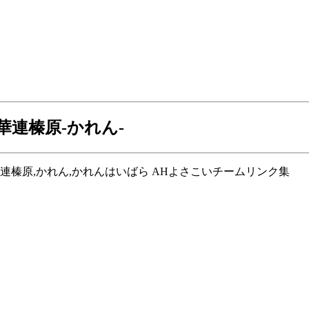
 華連榛原-かれん-
岡県,華連榛原,かれん,かれんはいばら AHよさこいチームリンク集