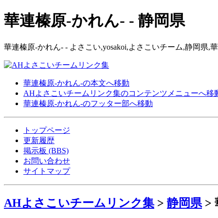
華連榛原-かれん- - 静岡県
華連榛原-かれん- - よさこい,yosakoi,よさこいチーム,静
華連榛原-かれん-の本文へ移動
AHよさこいチームリンク集のコンテンツメニューへ移
華連榛原-かれん-のフッター部へ移動
トップページ
更新履歴
掲示板 (BBS)
お問い合わせ
サイトマップ
AHよさこいチームリンク集
>
静岡県
>