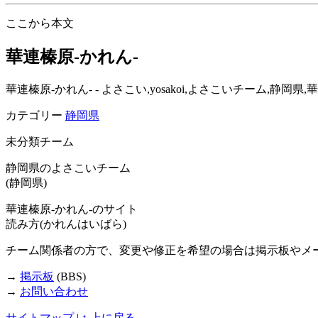
ここから本文
華連榛原-かれん-
華連榛原-かれん- - よさこい,yosakoi,よさこいチーム,
カテゴリー
静岡県
未分類チーム
静岡県のよさこいチーム
(静岡県)
華連榛原-かれん-のサイト
読み方(かれんはいばら)
チーム関係者の方で、変更や修正を希望の場合は掲示板やメ
→
掲示板
(BBS)
→
お問い合わせ
サイトマップ
|
↑ 上に戻る