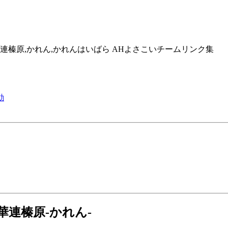
岡県,華連榛原,かれん,かれんはいばら AHよさこいチームリンク集
動
 華連榛原-かれん-