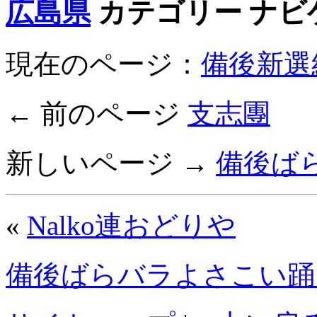
広島県
カテゴリー ナビ
現在のページ：
備後新選
← 前のページ
支志團
新しいページ →
備後ば
«
Nalko連おどりや
備後ばらバラよさこい踊