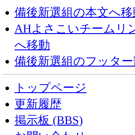
備後新選組の本文へ移
AHよさこいチームリ
へ移動
備後新選組のフッター
トップページ
更新履歴
掲示板 (BBS)