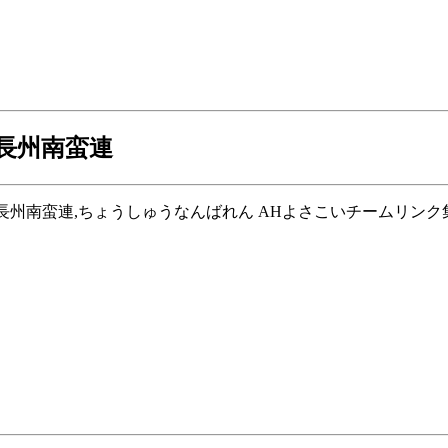
 長州南蛮連
宇部市,長州南蛮連,ちょうしゅうなんばれん AHよさこいチームリンク