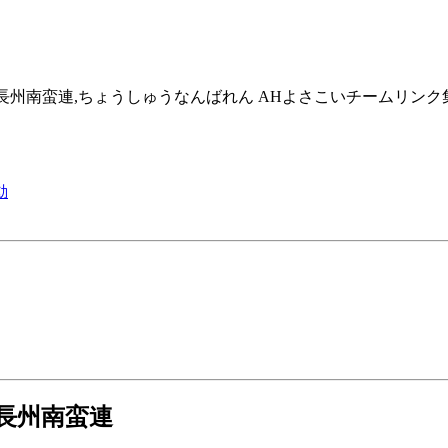
宇部市,長州南蛮連,ちょうしゅうなんばれん AHよさこいチームリンク
動
 長州南蛮連