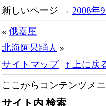
新しいページ →
2008年
«
俄嘉屋
北海阿呆踊人
»
サイトマップ
|
↑ 上に戻
ここからコンテンツメニ
サイト内 検索